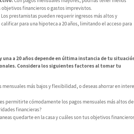
ectivo:
Con pagos mensuales mayores, podrías tener menos
 objetivos financieros o gastos imprevistos.
:
Los prestamistas pueden requerir ingresos más altos y
calificar para una hipoteca a 20 años, limitando el acceso para
 y una a 20 años depende en última instancia de tu situació
sonales. Considera los siguientes factores al tomar tu
os mensuales más bajos y flexibilidad, o deseas ahorrar en inter
es permitirte cómodamente los pagos mensuales más altos de
oridades financieras?
neas quedarte en la casa y cuáles son tus objetivos financiero