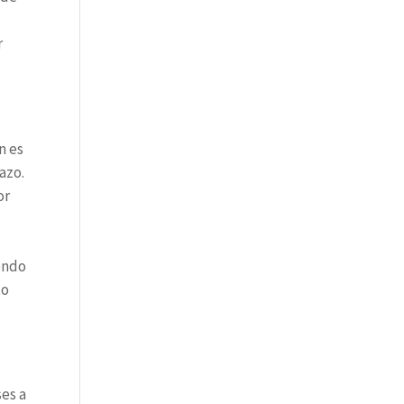
r
n es
azo.
or
yendo
to
ses a