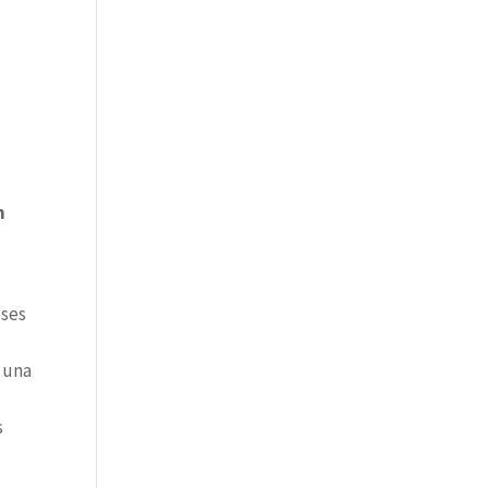
n
eses
 una
s