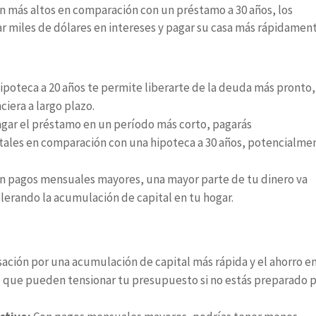
n más altos en comparación con un préstamo a 30 años, los
 miles de dólares en intereses y pagar su casa más rápidament
ipoteca a 20 años te permite liberarte de la deuda más pronto,
ciera a largo plazo.
agar el préstamo en un período más corto, pagarás
otales en comparación con una hipoteca a 30 años, potencialme
n pagos mensuales mayores, una mayor parte de tu dinero va
elerando la acumulación de capital en tu hogar.
ción por una acumulación de capital más rápida y el ahorro e
, que pueden tensionar tu presupuesto si no estás preparado 