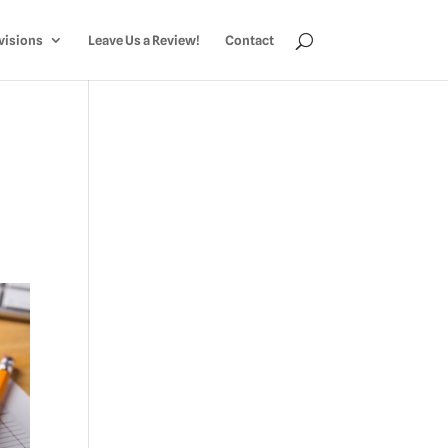
visions
Leave Us a Review!
Contact