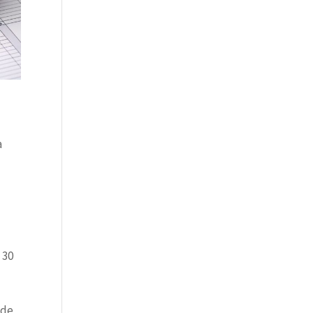
a
 30
 de