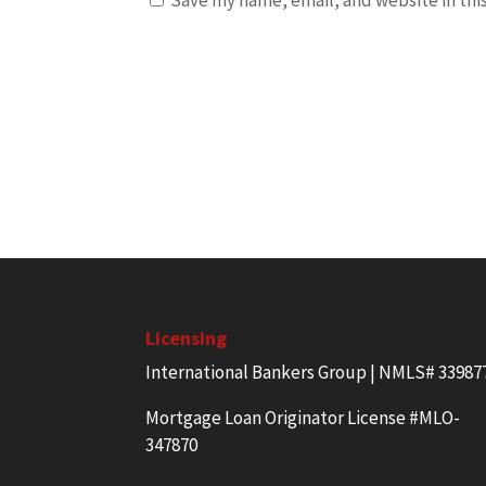
Save my name, email, and website in thi
Licensing
International Bankers Group | NMLS# 33987
Mortgage Loan Originator License #MLO-
347870