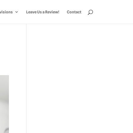
visions
Leave Us a Review!
Contact