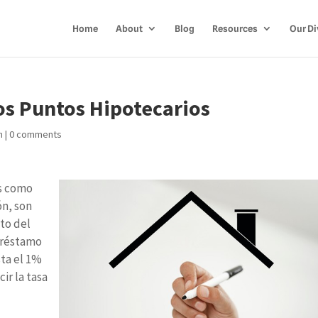
Home
About
Blog
Resources
Our Di
os Puntos Hipotecarios
h
|
0 comments
os como
ón, son
to del
 préstamo
ta el 1%
ir la tasa