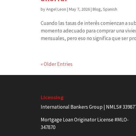
by
Angel Leon
|
May 7, 2026
|
Blog
,
Spanish
Cuando las tasas de interés comienzan a su
momento adecuado para comprar una vivienda
mensuales, pero eso no significa que ser prop
« Older Entries
Licensing
International Bankers Group | NMLS# 33987
Mortgage Loan Originator License #MLO-
347870