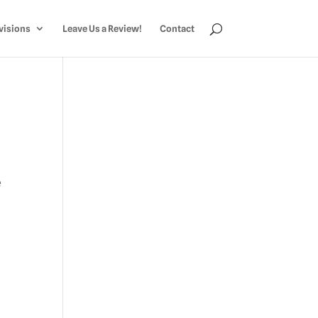
visions
Leave Us a Review!
Contact
e