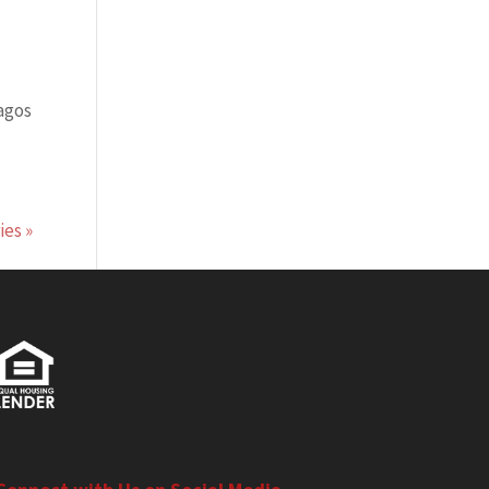
agos
ies »